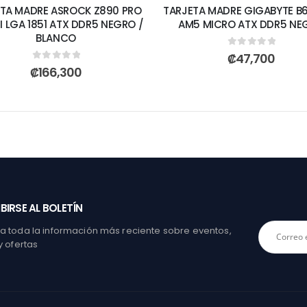
TA MADRE ASROCK Z890 PRO
TARJETA MADRE GIGABYTE B
FI LGA 1851 ATX DDR5 NEGRO /
AM5 MICRO ATX DDR5 NE
BLANCO
0
out of 5
₡
47,700
0
out of 5
₡
166,300
BIRSE AL BOLETÍN
 toda la información más reciente sobre eventos,
y ofertas