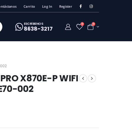
ontáctanos
Carrito
Log In
Register
ESCRíBENOS
0
0
8638-3217
-002
PRO X870E-P WIFI
E70-002