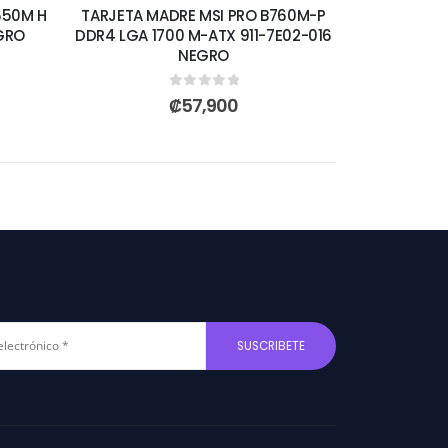
650M H
TARJETA MADRE MSI PRO B760M-P
GRO
DDR4 LGA 1700 M-ATX 911-7E02-016
NEGRO
0
out of 5
₡
57,900