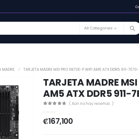
C
All Categories
S MADRE
TARJETA MADRE MSI PRO X870E-P WIFI AM5 ATX DDR5 911-7E70
TARJETA MADRE MSI 
AM5 ATX DDR5 911-7
( Aún no hay reseñas. )
0
out of 5
₡
167,100