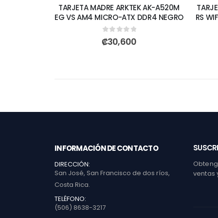
TARJETA MADRE ARKTEK AK-A520M
TARJE
EG VS AM4 MICRO-ATX DDR4 NEGRO
RS WI
0
out of 5
₡
30,600
SUSCRI
INFORMACIÓN DE CONTACTO
Obtenga
DIRECCIÓN:
San José, San Francisco de dos ríos,
ventas 
Costa Rica.
TELÉFONO:
(506) 8638-3217