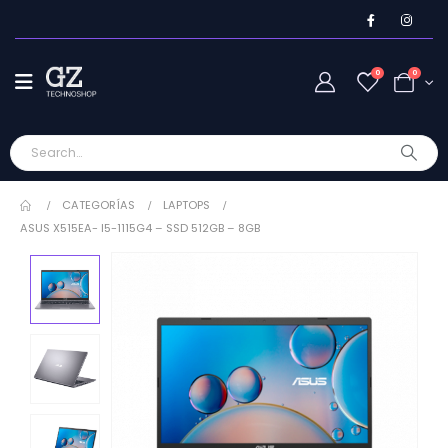
0
0
CATEGORÍAS
LAPTOPS
ASUS X515EA- I5-1115G4 – SSD 512GB – 8GB