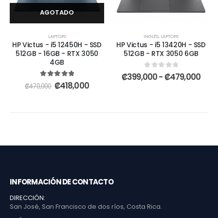
AGOTADO
LAPTOPS
INGLÉS
,
LAPTOPS
HP Victus - i5 12450H - SSD
HP Victus - i5 13420H - SSD
512GB - 16GB - RTX 3050
512GB - RTX 3050 6GB
4GB
0
out of 5
₡
399,000
-
₡
479,000
5.00
out of 5
₡
418,000
₡
470,000
INFORMACIÓN DE CONTACTO
DIRECCIÓN:
San José, San Francisco de dos ríos, Costa Rica.