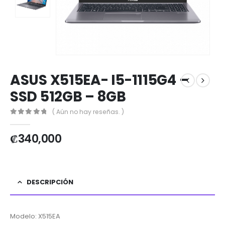
ASUS X515EA- I5-1115G4 –
SSD 512GB – 8GB
( Aún no hay reseñas. )
0
out of 5
₡
340,000
DESCRIPCIÓN
Modelo: X515EA