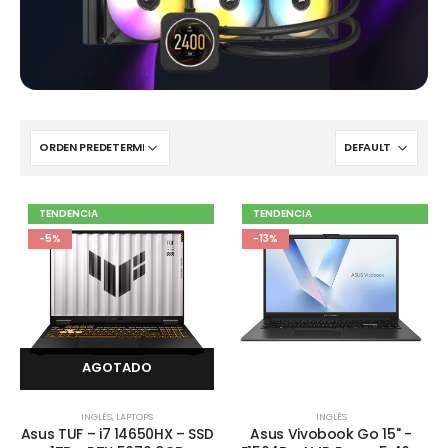
TENDENCIA
TENDENCIA
-5%
-13%
AGOTADO
INGLÉS
,
LAPTOPS
INGLÉS
Asus TUF – i7 14650HX – SSD
Asus Vivobook Go 15" -