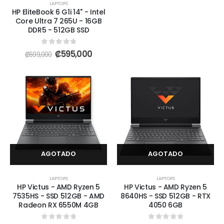
LAPTOPS
HP EliteBook 6 G1i 14" - Intel
Core Ultra 7 265U - 16GB
DDR5 - 512GB SSD
0
out of 5
₡
595,000
₡
699,000
AGOTADO
AGOTADO
LAPTOPS
LAPTOPS
HP Victus - AMD Ryzen 5
HP Victus - AMD Ryzen 5
7535HS - SSD 512GB - AMD
8640HS - SSD 512GB - RTX
Radeon RX 6550M 4GB
4050 6GB