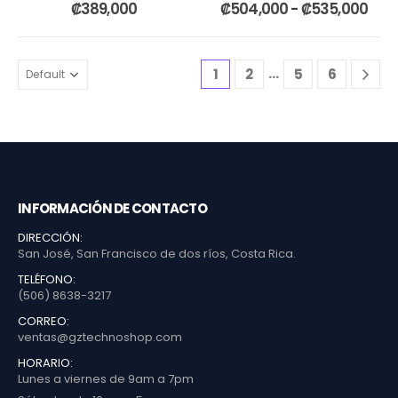
0
out of 5
0
out of 5
₡
389,000
₡
504,000
-
₡
535,000
…
1
2
5
6
INFORMACIÓN DE CONTACTO
DIRECCIÓN:
San José, San Francisco de dos ríos, Costa Rica.
TELÉFONO:
(506) 8638-3217
CORREO:
ventas@gztechnoshop.com
HORARIO:
Lunes a viernes de 9am a 7pm