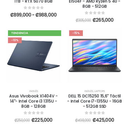
1TB - RTX 5070 8GB
E1504F - AMD Ryzen 5 40 -
8GB - 512GB
0
out of 5
₡
899,000
-
₡
988,000
0
out of 5
₡
265,000
₡
305,000
TENDENCIA
-15%
-10%
INGLÉS
INGLÉS
,
LAPTOPS
Asus Vivobook X1404V -
DELL 15 DC15250 15,6" Táctil
14"- Intel Core i3 1315U -
- Intel Core i7-1355U - 16GB
8GB - 128GB
- 512GB SSD
0
out of 5
0
out of 5
₡
225,000
₡
425,000
₡
250,000
₡
498,000