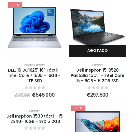
-10%
AGOTADO
INGLÉS
,
LAPTOPS
LAPTOPS
DELL 16 DC16251 16" Táctil -
Dell Inspiron 15 i3520
Intel Core 7 150U - 16GB -
Pantalla táctil – Intel Core
1TB SSD
i5 – 8GB – 512GB SSD
0
out of 5
0
out of 5
₡
545,000
₡
297,500
₡
605,000
AGOTADO
-10%
-15%
LAPTOPS
Dell Inspiron 3530 táctil – i5
1334U- 16GB – SSD 512GB