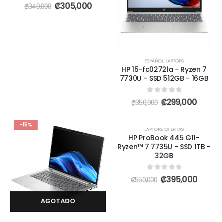
0
out of 5
₡
305,000
₡
340,000
ESPAÑOL
,
LAPTOPS
HP 15-fc0272la - Ryzen 7
7730U - SSD 512GB - 16GB
0
out of 5
₡
299,000
₡
350,000
AGOTADO
-15%
-28%
LAPTOPS
,
OFERTAS
HP ProBook 445 G11-
Ryzen™ 7 7735U - SSD 1TB -
32GB
0
out of 5
₡
395,000
₡
550,000
AGOTADO