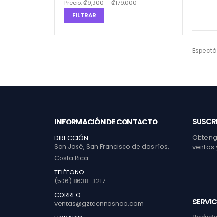
Precio:
₡9,900
—
₡179,000
FILTRAR
Espectá
SUSCRI
INFORMACIÓN DE CONTACTO
Obtenga
DIRECCIÓN:
San José, San Francisco de dos ríos,
ventas 
Costa Rica.
TELÉFONO:
(506) 8638-3217
CORREO:
SERVIC
ventas@gztechnoshop.com
Product