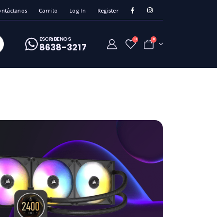
ontáctanos
Carrito
Log In
Register
ESCRíBENOS
0
0
8638-3217