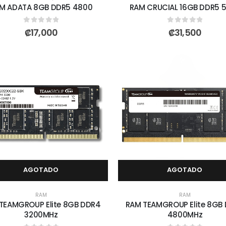
M ADATA 8GB DDR5 4800
RAM CRUCIAL 16GB DDR5 
0
out of 5
0
out of 5
₡
17,000
₡
31,500
AGOTADO
AGOTADO
RAM
RAM
TEAMGROUP Elite 8GB DDR4
RAM TEAMGROUP Elite 8GB
3200MHz
4800MHz