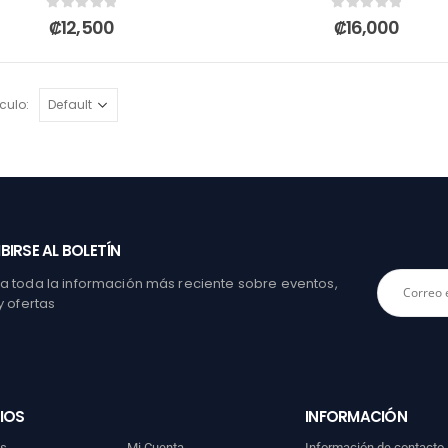
0
out of 5
0
out of 5
₡
12,500
₡
16,000
culo:
BIRSE AL BOLETÍN
 toda la información más reciente sobre eventos,
y ofertas
IOS
INFORMACIÓN
os
Mi Cuenta
Información de contacto