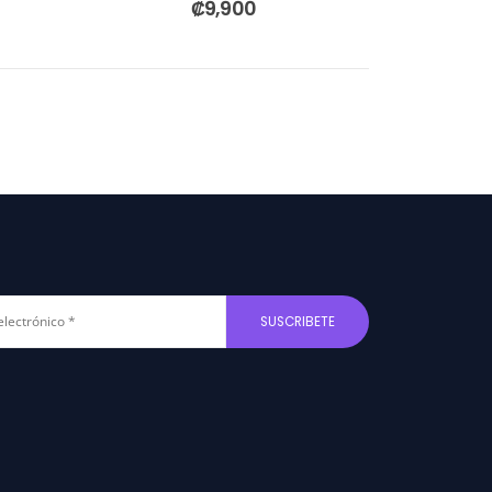
₡
9,900