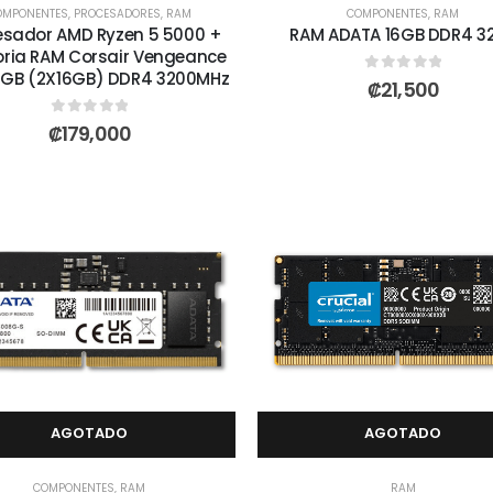
OMPONENTES
,
PROCESADORES
,
RAM
COMPONENTES
,
RAM
esador AMD Ryzen 5 5000 +
RAM ADATA 16GB DDR4 3
ria RAM Corsair Vengeance
2GB (2X16GB) DDR4 3200MHz
0
out of 5
₡
21,500
0
out of 5
₡
179,000
AGOTADO
AGOTADO
COMPONENTES
,
RAM
RAM