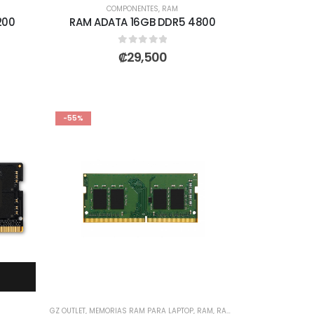
COMPONENTES
,
RAM
200
RAM ADATA 16GB DDR5 4800
0
out of 5
₡
29,500
-55%
GZ OUTLET
,
MEMORIAS RAM PARA LAPTOP
,
RAM
,
RAM LAPTOP