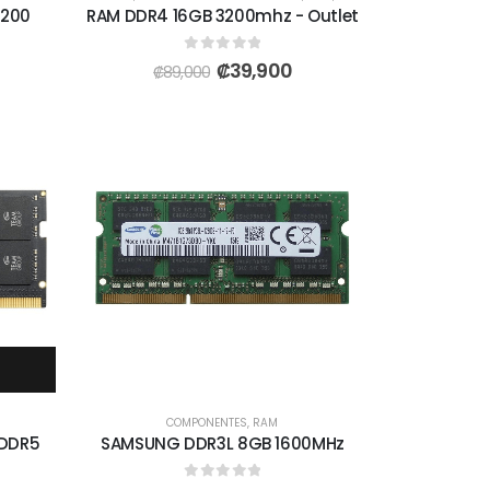
5200
RAM DDR4 16GB 3200mhz - Outlet
0
out of 5
₡
39,900
₡
89,000
COMPONENTES
,
RAM
 DDR5
SAMSUNG DDR3L 8GB 1600MHz
0
out of 5