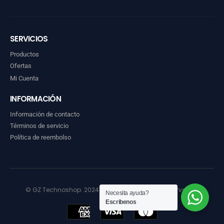
SERVICIOS
Productos
Ofertas
Mi Cuenta
INFORMACIÓN
Información de contacto
Términos de servicio
Política de reembolso
© GZ Technoshop. 2024. Todos los derechos reservados
Necesita ayuda?
Escribenos