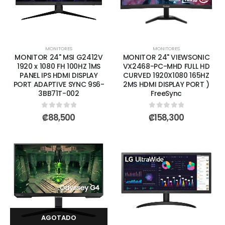
MONITORES
MONITORES
MONITOR 24" MSI G2412V
MONITOR 24" VIEWSONIC
1920 x 1080 FH 100HZ 1MS
VX2468-PC-MHD FULL HD
PANEL IPS HDMI DISPLAY
CURVED 1920X1080 165HZ
PORT ADAPTIVE SYNC 9S6-
2MS HDMI DISPLAY PORT )
3BB71T-002
FreeSync
0
out of 5
0
out of 5
₡
88,500
₡
158,300
AGOTADO