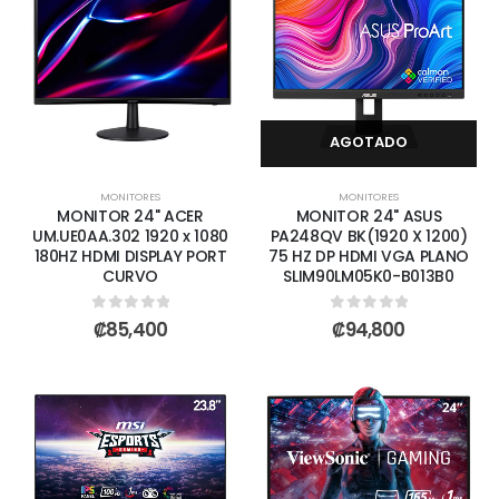
AGOTADO
MONITORES
MONITORES
MONITOR 24" ACER
MONITOR 24" ASUS
UM.UE0AA.302 1920 x 1080
PA248QV BK(1920 X 1200)
180HZ HDMI DISPLAY PORT
75 HZ DP HDMI VGA PLANO
CURVO
SLIM90LM05K0-B013B0
0
out of 5
0
out of 5
₡
85,400
₡
94,800