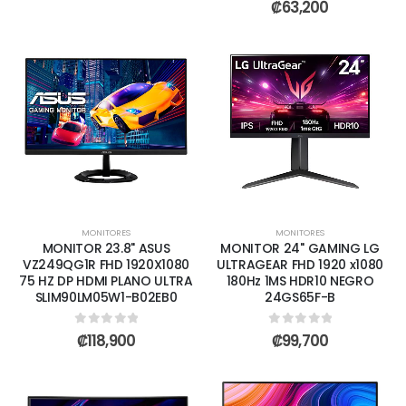
0
out of 5
₡
63,200
MONITORES
MONITORES
MONITOR 23.8" ASUS
MONITOR 24'' GAMING LG
VZ249QG1R FHD 1920X1080
ULTRAGEAR FHD 1920 x1080
75 HZ DP HDMI PLANO ULTRA
180Hz 1MS HDR10 NEGRO
SLIM90LM05W1-B02EB0
24GS65F-B
0
out of 5
0
out of 5
₡
118,900
₡
99,700