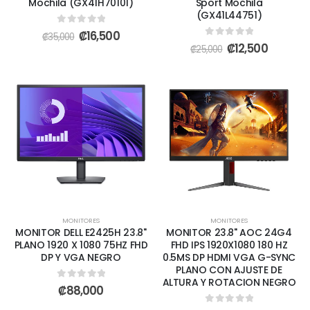
Mochila (GX41H70101)
Sport Mochila
(GX41L44751)
0
out of 5
₡
16,500
₡
35,000
0
out of 5
₡
12,500
₡
25,000
MONITORES
MONITORES
MONITOR DELL E2425H 23.8"
MONITOR 23.8" AOC 24G4
PLANO 1920 X 1080 75HZ FHD
FHD IPS 1920X1080 180 HZ
DP Y VGA NEGRO
0.5MS DP HDMI VGA G-SYNC
PLANO CON AJUSTE DE
ALTURA Y ROTACION NEGRO
0
out of 5
₡
88,000