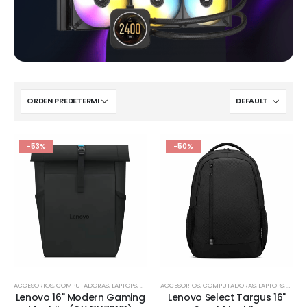
-53%
-50%
ACCESORIOS
,
COMPUTADORAS
,
LAPTOPS
,
MOCHILAS Y MALETAS
ACCESORIOS
,
COMPUTADORAS
,
MONITORES
,
LAPTOPS
,
MOCHI
Lenovo 16" Modern Gaming
Lenovo Select Targus 16"