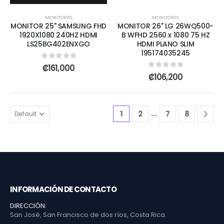
MONITORES
MONITORES
MONITOR 25" SAMSUNG FHD
MONITOR 26" LG 26WQ500-
1920X1080 240HZ HDMI
B WFHD 2560 x 1080 75 HZ
LS25BG402ENXGO
HDMI PLANO SLIM
195174035245
0
out of 5
₡
161,000
0
out of 5
₡
106,200
…
1
2
7
8
INFORMACIÓN DE CONTACTO
DIRECCIÓN:
San José, San Francisco de dos ríos, Costa Rica.