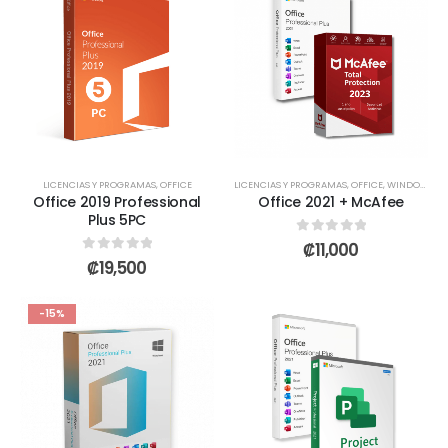
LICENCIAS Y PROGRAMAS
,
OFFICE
LICENCIAS Y PROGRAMAS
,
OFFICE
,
WINDOWS + OFFICE
Office 2019 Professional
Office 2021 + McAfee
Plus 5PC
0
out of 5
₡
11,000
0
out of 5
₡
19,500
-15%