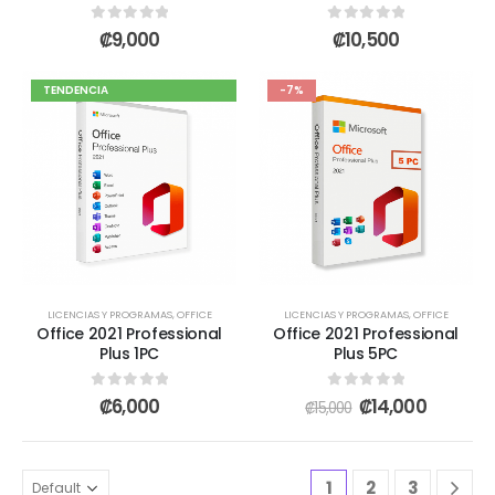
0
out of 5
0
out of 5
₡
9,000
₡
10,500
TENDENCIA
-7%
LICENCIAS Y PROGRAMAS
,
OFFICE
LICENCIAS Y PROGRAMAS
,
OFFICE
Office 2021 Professional
Office 2021 Professional
Plus 1PC
Plus 5PC
0
out of 5
0
out of 5
₡
6,000
₡
14,000
₡
15,000
1
2
3