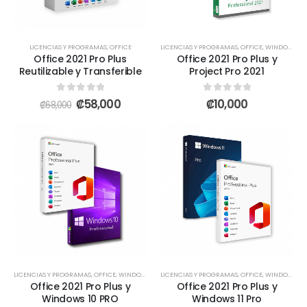
LICENCIAS Y PROGRAMAS
,
OFFICE
LICENCIAS Y PROGRAMAS
,
OFFICE
,
WINDOWS + OFFICE
Office 2021 Pro Plus
Office 2021 Pro Plus y
Reutilizable y Transferible
Project Pro 2021
0
out of 5
0
out of 5
₡
58,000
₡
10,000
₡
68,000
LICENCIAS Y PROGRAMAS
,
OFFICE
,
WINDOWS
,
WINDOWS + OFFICE
LICENCIAS Y PROGRAMAS
,
OFFICE
,
WINDOWS
,
W
Office 2021 Pro Plus y
Office 2021 Pro Plus y
Windows 10 PRO
Windows 11 Pro