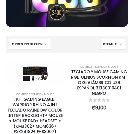
AGOTADO
COMBOS TECLADO Y MOUSE
TECLADO Y MOUSE GAMING
RGB GENIUS SCORPION KM-
GX6 ALÁMBRICO USB
ESPAÑOL 31330010401
NEGRO
COMBOS TECLADO Y MOUSE
KIT GAMING EAGLE
WARRIOR RHINO 4 IN 1
0
out of 5
₡
9,100
TECLADO RAINBOW COLOR
LETTER BACKLIGHT+ MOUSE
+ MOUSE PAD+ HEADSET +
(KMB302+ MOM636+
FXX24182+ FHS3007)