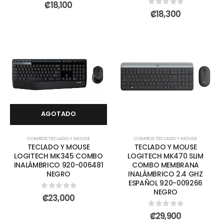
0
out of 5
₡
18,100
0
out of 5
₡
18,300
AGOTADO
COMBOS TECLADO Y MOUSE
COMBOS TECLADO Y MOUSE
TECLADO Y MOUSE
TECLADO Y MOUSE
LOGITECH MK345 COMBO
LOGITECH MK470 SLIM
INALÁMBRICO 920-006481
COMBO MEMBRANA
NEGRO
INALÁMBRICO 2.4 GHZ
ESPAÑOL 920-009266
NEGRO
0
out of 5
₡
23,000
0
out of 5
₡
29,900