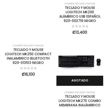
COMBOS TECLADO Y MOUSE
TECLADO Y MOUSE
LOGITECH MK200
ALÁMBRICO USB ESPAÑOL
920-002716 NEGRO
0
out of 5
₡
13,400
COMBOS TECLADO Y MOUSE
TECLADO Y MOUSE
LOGITECH MK250 COMPACT
INALAMBRICO BLUETOOTH
920-013513 NEGRO
0
out of 5
₡
16,100
AGOTADO
COMBOS TECLADO Y MOUSE
TECLADO Y MOUSE
LOGITECH MK270 COMBO
MEMBRANA INALÁMBRICO