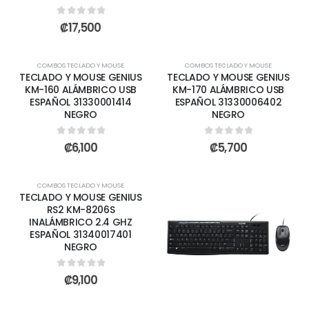
0
out of 5
₡
17,500
AGOTADO
COMBOS TECLADO Y MOUSE
COMBOS TECLADO Y MOUSE
TECLADO Y MOUSE GENIUS
TECLADO Y MOUSE GENIUS
KM-160 ALÁMBRICO USB
KM-170 ALÁMBRICO USB
ESPAÑOL 31330001414
ESPAÑOL 31330006402
NEGRO
NEGRO
0
out of 5
0
out of 5
₡
6,100
₡
5,700
AGOTADO
COMBOS TECLADO Y MOUSE
TECLADO Y MOUSE GENIUS
RS2 KM-8206S
INALÁMBRICO 2.4 GHZ
ESPAÑOL 31340017401
NEGRO
0
out of 5
₡
9,100