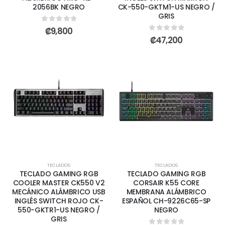
2056BK NEGRO
CK-550-GKTM1-US NEGRO /
GRIS
0
out of 5
₡
9,800
0
out of 5
₡
47,200
TECLADOS
TECLADOS
TECLADO GAMING RGB
TECLADO GAMING RGB
COOLER MASTER CK550 V2
CORSAIR K55 CORE
MECÁNICO ALÁMBRICO USB
MEMBRANA ALÁMBRICO
INGLÉS SWITCH ROJO CK-
ESPAÑOL CH-9226C65-SP
550-GKTR1-US NEGRO /
NEGRO
GRIS