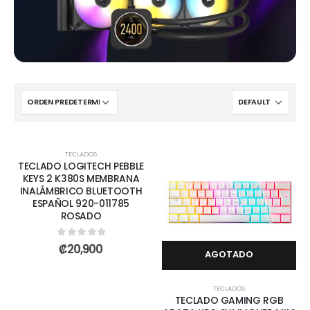
TECLADOS
TECLADO LOGITECH PEBBLE
KEYS 2 K380S MEMBRANA
INALÁMBRICO BLUETOOTH
ESPAÑOL 920-011785
ROSADO
0
out of 5
₡
20,900
AGOTADO
TECLADOS
TECLADO GAMING RGB