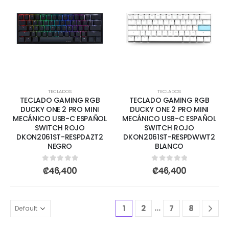
TECLADOS
TECLADOS
TECLADO GAMING RGB
TECLADO GAMING RGB
DUCKY ONE 2 PRO MINI
DUCKY ONE 2 PRO MINI
MECÁNICO USB-C ESPAÑOL
MECÁNICO USB-C ESPAÑOL
SWITCH ROJO
SWITCH ROJO
DKON2061ST-RESPDAZT2
DKON2061ST-RESPDWWT2
NEGRO
BLANCO
0
out of 5
0
out of 5
₡
46,400
₡
46,400
…
1
2
7
8