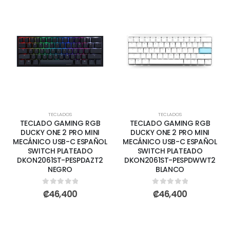
TECLADOS
TECLADOS
TECLADO GAMING RGB
TECLADO GAMING RGB
DUCKY ONE 2 PRO MINI
DUCKY ONE 2 PRO MINI
MECÁNICO USB-C ESPAÑOL
MECÁNICO USB-C ESPAÑOL
SWITCH PLATEADO
SWITCH PLATEADO
DKON2061ST-PESPDAZT2
DKON2061ST-PESPDWWT2
NEGRO
BLANCO
0
out of 5
0
out of 5
₡
46,400
₡
46,400