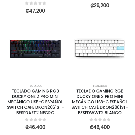
0
out of 5
₡
26,200
0
out of 5
₡
47,200
TECLADOS
TECLADOS
TECLADO GAMING RGB
TECLADO GAMING RGB
DUCKY ONE 2 PRO MINI
DUCKY ONE 2 PRO MINI
MECÁNICO USB-C ESPAÑOL
MECÁNICO USB-C ESPAÑOL
SWITCH CAFÉ DKON2061ST-
SWITCH CAFÉ DKON2061ST-
BESPDAZT2 NEGRO
BESPDWWT2 BLANCO
0
out of 5
0
out of 5
₡
46,400
₡
46,400