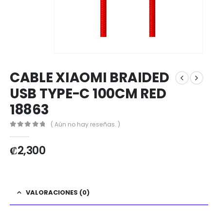
CABLE XIAOMI BRAIDED
USB TYPE-C 100CM RED
18863
( Aún no hay reseñas. )
0
out of 5
₡
2,300
VALORACIONES (0)