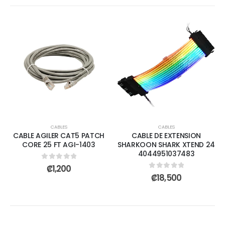
CABLES
CABLES
CABLE AGILER CAT5 PATCH
CABLE DE EXTENSION
CORE 25 FT AGI-1403
SHARKOON SHARK XTEND 24
4044951037483
0
out of 5
₡
1,200
0
out of 5
₡
18,500