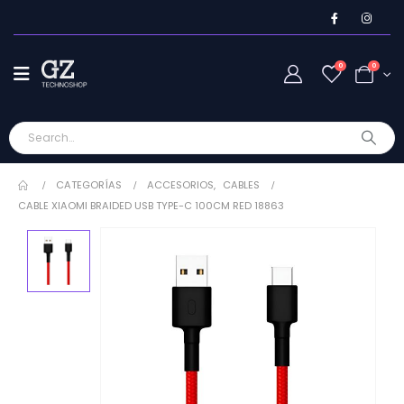
0
0
CATEGORÍAS
ACCESORIOS
,
CABLES
CABLE XIAOMI BRAIDED USB TYPE-C 100CM RED 18863