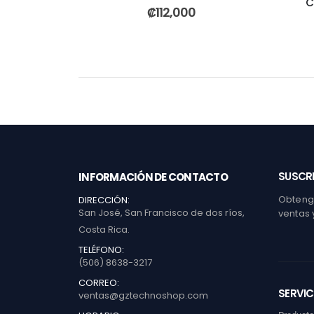
C
0
out of 5
₡
112,000
SUSCRI
INFORMACIÓN DE CONTACTO
Obtenga
DIRECCIÓN:
San José, San Francisco de dos ríos,
ventas 
Costa Rica.
TELÉFONO:
(506) 8638-3217
CORREO:
SERVIC
ventas@gztechnoshop.com