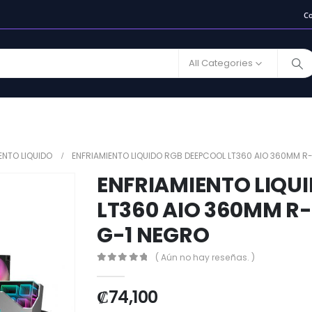
C
All Categories
ENTO LIQUIDO
ENFRIAMIENTO LIQUIDO RGB DEEPCOOL LT360 AIO 360MM
ENFRIAMIENTO LIQU
LT360 AIO 360MM 
G-1 NEGRO
( Aún no hay reseñas. )
0
out of 5
₡
74,100