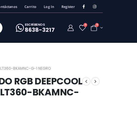
ontáctanos
Carrito
Log In
Register
ESCRíBENOS
0
0
8638-3217
 R-LT360-BKAMNC-G-1 NEGRO
IDO RGB DEEPCOOL
R-LT360-BKAMNC-