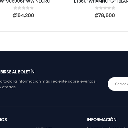
W-9060061-WW NEGRO
LT360-WHAMNC-G-1 BLA
0
out of 5
0
out of 5
₡
164,200
₡
78,600
BIRSE AL BOLETÍN
 toda la información más reciente sobre eventos,
y ofertas
IOS
INFORMACIÓN