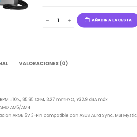
AÑADIR A LA CESTA
NAL
VALORACIONES (0)
 RPM ±10%, 85.85 CFM, 3.27 mmH?O, ?32.9 dBA máx
X, AMD AM5/AM4
ación ARGB 5V 3-Pin compatible con ASUS Aura Sync, MSI Mystic