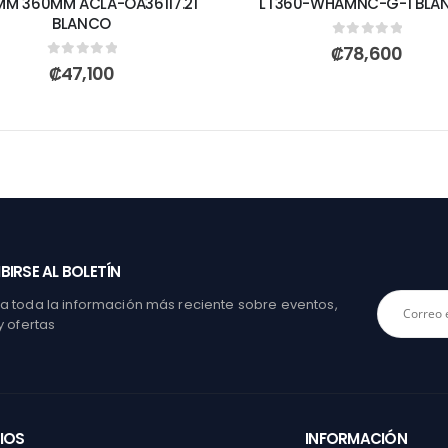
M 360MM ACLA-OA36117.21
LT360-WHAMNC-G-1 BLA
BLANCO
0
out of 5
₡
78,600
0
out of 5
₡
47,100
BIRSE AL BOLETÍN
 toda la información más reciente sobre eventos,
y ofertas
IOS
INFORMACIÓN