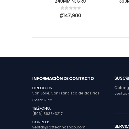
240MM NEGRO
360M
0
out of 5
₡
147,900
SUSCRI
INFORMACIÓN DE CONTACTO
Obtenga
DIRECCIÓN:
San José, San Francisco de dos ríos,
ventas 
Costa Rica.
TELÉFONO:
(506) 8638-3217
CORREO:
SERVIC
ventas@gztechnoshop.com