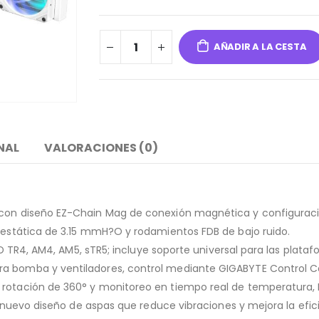
AÑADIR A LA CESTA
NAL
VALORACIONES (0)
m con diseño EZ-Chain Mag de conexión magnética y configurac
n estática de 3.15 mmH?O y rodamientos FDB de bajo ruido.
 AMD TR4, AM4, AM5, sTR5; incluye soporte universal para las plat
a bomba y ventiladores, control mediante GIGABYTE Control Cen
 rotación de 360° y monitoreo en tiempo real de temperatura, 
el nuevo diseño de aspas que reduce vibraciones y mejora la efici