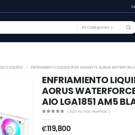
C
All Categories
ENTO LIQUIDO
ENFRIAMIENTO LIQUIDO RGB GIGABYTE AORUS WATERFORCE 
ENFRIAMIENTO LIQU
AORUS WATERFORCE 
AIO LGA1851 AM5 B
( Aún no hay reseñas. )
0
out of 5
₡
119,800