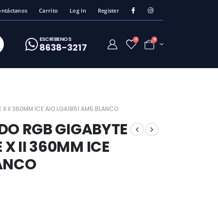
ontáctanos
Carrito
Log In
Register
ESCRíBENOS
0
0
8638-3217
X II 360MM ICE AIO LGA1851 AM5 BLANCO
IDO RGB GIGABYTE
X II 360MM ICE
LANCO