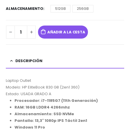
ALMACENAMIENTO
512GB
256GB
AÑADIR A LA CESTA
DESCRIPCIÓN
Laptop Outlet
Modelo: HP EliteBook 830 G8 (2en1 360)
Estado: USADA GRADO A
Procesador: i7-1185G7 (11th Generación)
RAM: 16GB LDDR4 4266mhz
Almacenamiento: SSD NVMe
Pantalla: 13,3″ 1080p
IPS Táctil 2en1
Windows 11 Pro