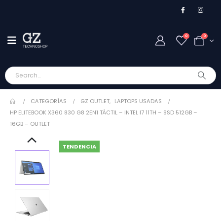
0
0
CATEGORÍAS
GZ OUTLET
,
LAPTOPS USADAS
HP ELITEBOOK X360 830 G8 2EN1 TÁCTIL – INTEL I7 11TH – SSD 512GB –
16GB – OUTLET
TENDENCIA