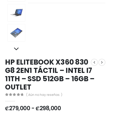
HP ELITEBOOK X360 830
G8 2EN1 TÁCTIL – INTEL I7
11TH – SSD 512GB – 16GB –
OUTLET
( Aún no hay reseñas. )
0
out of 5
₡
279,000
-
₡
298,000