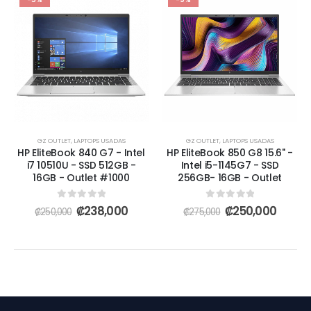
GZ OUTLET
,
LAPTOPS USADAS
GZ OUTLET
,
LAPTOPS USADAS
HP EliteBook 840 G7 - Intel
HP EliteBook 850 G8 15.6" -
i7 10510U - SSD 512GB -
Intel i5-1145G7 - SSD
16GB - Outlet #1000
256GB- 16GB - Outlet
0
out of 5
0
out of 5
₡
238,000
₡
250,000
₡
250,000
₡
275,000