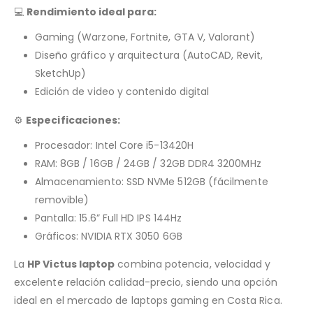
💻
Rendimiento ideal para:
Gaming (Warzone, Fortnite, GTA V, Valorant)
Diseño gráfico y arquitectura (AutoCAD, Revit,
SketchUp)
Edición de video y contenido digital
⚙️
Especificaciones:
Procesador: Intel Core i5-13420H
RAM: 8GB / 16GB / 24GB / 32GB DDR4 3200MHz
Almacenamiento: SSD NVMe 512GB (fácilmente
removible)
Pantalla: 15.6” Full HD IPS 144Hz
Gráficos: NVIDIA RTX 3050 6GB
La
HP Victus laptop
combina potencia, velocidad y
excelente relación calidad-precio, siendo una opción
ideal en el mercado de laptops gaming en Costa Rica.