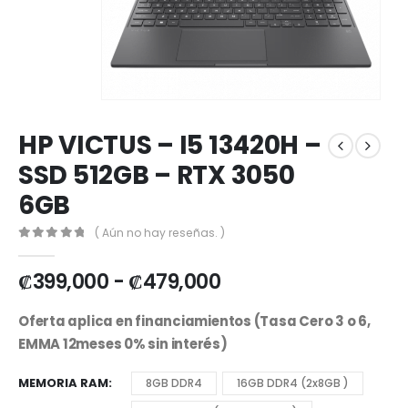
HP VICTUS – I5 13420H –
SSD 512GB – RTX 3050
6GB
( Aún no hay reseñas. )
0
out of 5
₡
399,000
-
₡
479,000
Oferta aplica en financiamientos (Tasa Cero 3 o 6,
EMMA 12meses 0% sin interés)
MEMORIA RAM
8GB DDR4
16GB DDR4 (2x8GB )