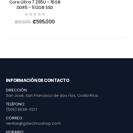
Core Ultra 7 265U - 16GB
DDR5 - 512GB SSD
0
out of 5
₡
595,000
₡
699,000
INFORMACIÓN DE CONTACTO
DIRECCIÓN:
San José, San Francisco de dos ríos, Costa Rica.
TELÉFONO:
(506) 8638-3217
CORREO:
ventas@gztechnoshop.com
HORARIO: