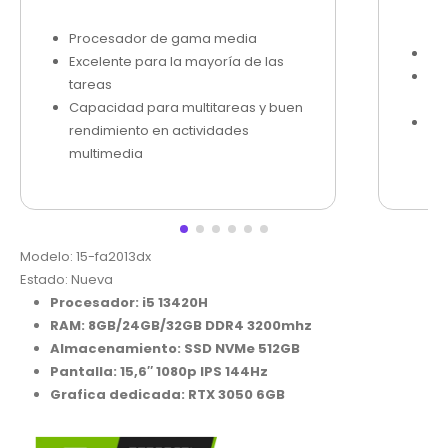
Procesador de gama media
Ju
Excelente para la mayoría de las
Ofr
tareas
co
Capacidad para multitareas y buen
Pr
rendimiento en actividades
me
multimedia
Modelo: 15-fa2013dx
Estado: Nueva
Procesador: i5 13420H
RAM: 8GB/24GB/32GB DDR4 3200mhz
Almacenamiento: SSD NVMe 512GB
Pantalla: 15,6″ 1080p IPS 144Hz
Grafica dedicada: RTX 3050 6GB