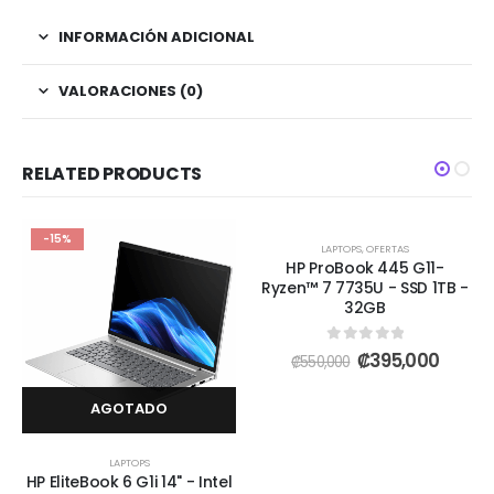
INFORMACIÓN ADICIONAL
VALORACIONES (0)
RELATED PRODUCTS
AGOTADO
-15%
-28%
LAPTOPS
,
OFERTAS
HP ProBook 445 G11-
Ryzen™ 7 7735U - SSD 1TB -
32GB
0
out of 5
₡
395,000
₡
550,000
AGOTADO
LAPTOPS
HP EliteBook 6 G1i 14" - Intel