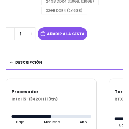
24GB DDR4 (1x8GB, 1x16GB)
32GB DDR4 (2x16GB)
AÑADIR A LA CESTA
DESCRIPCIÓN
Procesador
Tarjet
Intel i5-13420H (13th)
RTX 3
Bajo
Mediano
Alto
Bajo