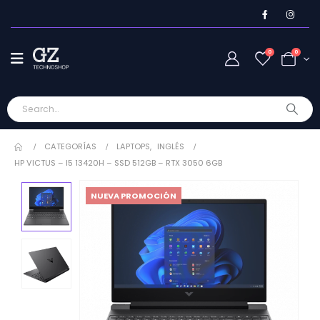
0
0
CATEGORÍAS
LAPTOPS
,
INGLÉS
HP VICTUS – I5 13420H – SSD 512GB – RTX 3050 6GB
NUEVA PROMOCIÓN