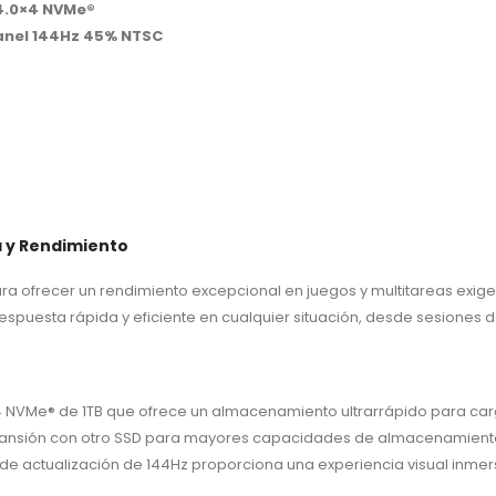
 4.0×4 NVMe®
Panel 144Hz 45% NTSC
a y Rendimiento
ra ofrecer un rendimiento excepcional en juegos y multitareas exige
espuesta rápida y eficiente en cualquier situación, desde sesiones 
×4 NVMe® de 1TB que ofrece un almacenamiento ultrarrápido para ca
pansión con otro SSD para mayores capacidades de almacenamiento o
 de actualización de 144Hz proporciona una experiencia visual inmer