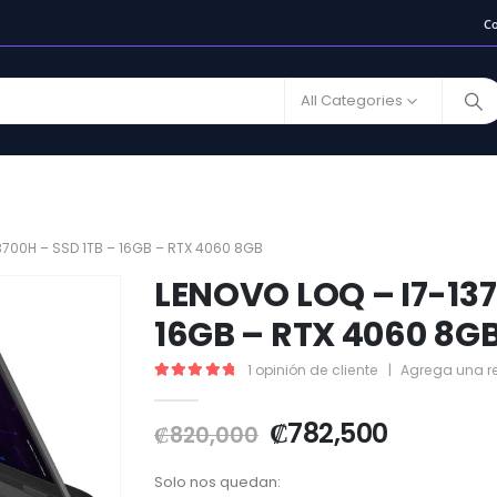
C
All Categories
3700H – SSD 1TB – 16GB – RTX 4060 8GB
LENOVO LOQ – I7-137
16GB – RTX 4060 8G
1
opinión de cliente
|
Agrega una r
5.00
out of 5
₡
782,500
₡
820,000
Solo nos quedan: