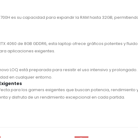
13700H es su capacidad para expandir la RAM hasta 32GB, permitiend
RTX 4060 de 8GB GDDR6, esta laptop ofrece gráficos potentes y fluid
ara aplicaciones exigentes.
novo LOQ está preparada para resistir el uso intensivo y prolongad
idad en cualquier entorno.
 Exigentes
ecta para los gamers exigentes que buscan potencia, rendimiento y 
a y disfruta de un rendimiento excepcional en cada partida.