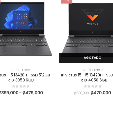
-11%
AGOTADO
INGLÉS
,
LAPTOPS
INGLÉS
,
LAPTOPS
tus - i5 13420H - SSD 512GB -
HP Victus 15 - i5 13420H - SS
RTX 3050 6GB
- RTX 4050 6GB
0
out of 5
0
out of 5
₡
399,000
-
₡
479,000
₡
470,000
₡
530,000