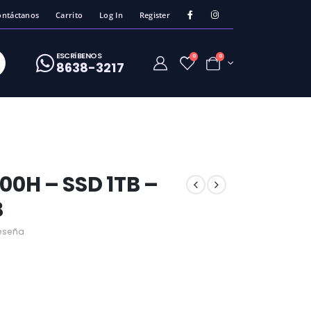
ontáctanos
Carrito
Log In
Register
ESCRíBENOS
0
0
8638-3217
00H – SSD 1TB –
B
eseña