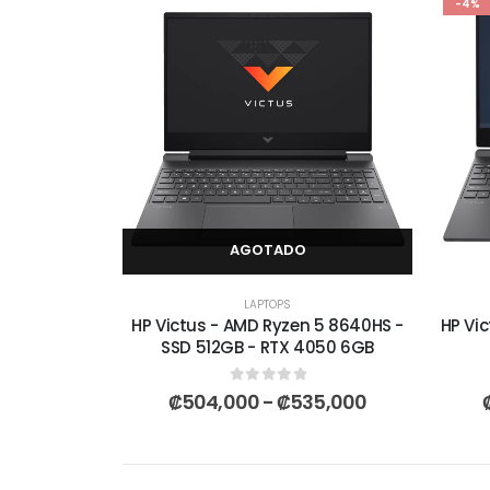
-4%
AGOTADO
LAPTOPS
HP Victus - AMD Ryzen 5 8640HS -
HP Vic
SSD 512GB - RTX 4050 6GB
0
out of 5
₡
504,000
-
₡
535,000