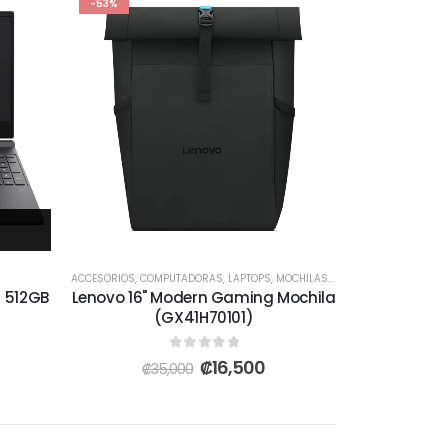
-53%
ACCESORIOS
,
COMPUTADORAS
,
LAPTOPS
,
MOCHILAS Y MALETAS
,
MONITORES
D 512GB
Lenovo 16" Modern Gaming Mochila
(GX41H70101)
0
out of 5
₡
16,500
₡
35,000