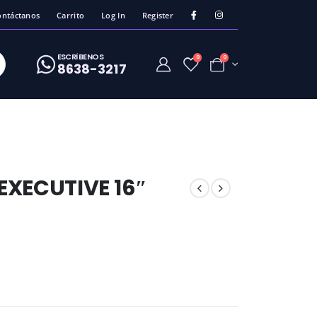
ontáctanos
Carrito
Log In
Register
ESCRíBENOS
0
0
8638-3217
EXECUTIVE 16″