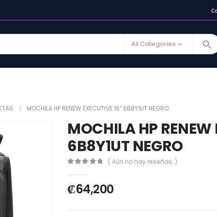
C
All Categories
ETAS
MOCHILA HP RENEW EXECUTIVE 16″ 6B8Y1UT NEGRO
MOCHILA HP RENEW 
6B8Y1UT NEGRO
( Aún no hay reseñas. )
0
out of 5
₡
64,200