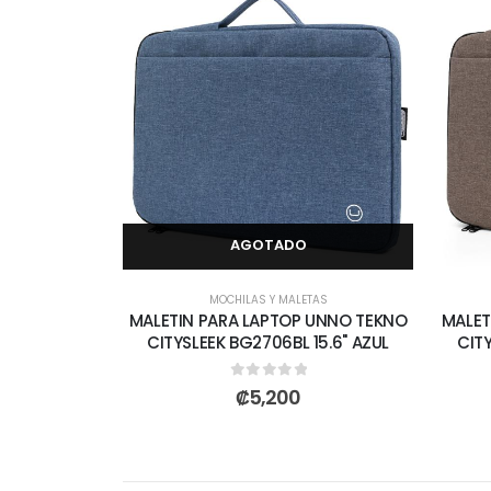
AGOTADO
MOCHILAS Y MALETAS
MALETIN PARA LAPTOP UNNO TEKNO
MALET
CITYSLEEK BG2706BL 15.6" AZUL
CITY
0
out of 5
₡
5,200