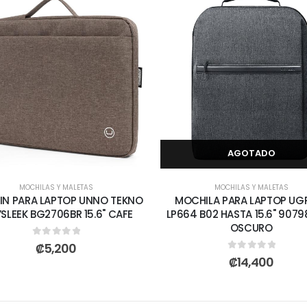
AGOTADO
MOCHILAS Y MALETAS
MOCHILAS Y MALETAS
IN PARA LAPTOP UNNO TEKNO
MOCHILA PARA LAPTOP UG
SLEEK BG2706BR 15.6" CAFE
LP664 B02 HASTA 15.6" 9079
OSCURO
0
out of 5
₡
5,200
0
out of 5
₡
14,400