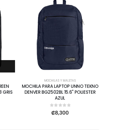
MOCHILAS Y MALETAS
REEN
MOCHILA PARA LAPTOP UNNO TEKNO
8 GRIS
DENVER BG2502BL 15.6" POLIESTER
AZUL
0
out of 5
₡
8,300