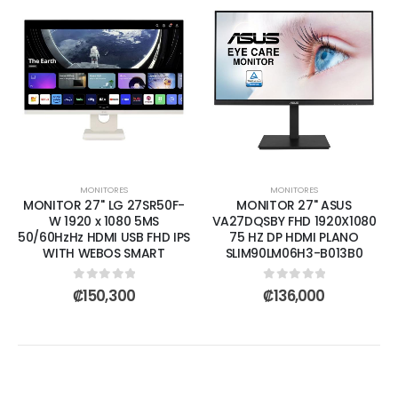
MONITORES
MONITORES
MONITOR 27'' LG 27SR50F-
MONITOR 27" ASUS
W 1920 x 1080 5MS
VA27DQSBY FHD 1920X1080
50/60HzHz HDMI USB FHD IPS
75 HZ DP HDMI PLANO
WITH WEBOS SMART
SLIM90LM06H3-B013B0
0
out of 5
0
out of 5
₡
150,300
₡
136,000