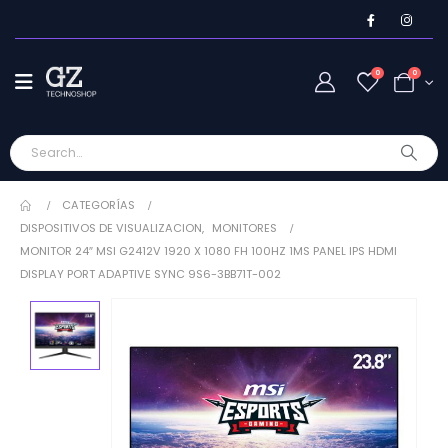
0
0
CATEGORÍAS
DISPOSITIVOS DE VISUALIZACION
,
MONITORES
MONITOR 24″ MSI G2412V 1920 X 1080 FH 100HZ 1MS PANEL IPS HDMI
DISPLAY PORT ADAPTIVE SYNC 9S6-3BB71T-002