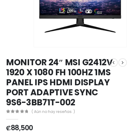
MONITOR 24″ MSI G2412V
1920 X 1080 FH 100HZ 1MS
PANEL IPS HDMI DISPLAY
PORT ADAPTIVE SYNC
9S6-3BB71T-002
( Aún no hay reseñas. )
0
out of 5
₡
88,500