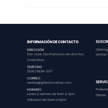
SUSCRI
INFORMACIÓN DE CONTACTO
Obtenga
DIRECCIÓN:
San José, San Francisco de dos ríos,
ventas 
Costa Rica.
TELÉFONO:
(506) 8638-3217
CORREO:
SERVIC
ventas@gztechnoshop.com
HORARIO:
Product
Lunes a viernes de 9am a 7pm
Ofertas
Sábados de 10am a 5pm