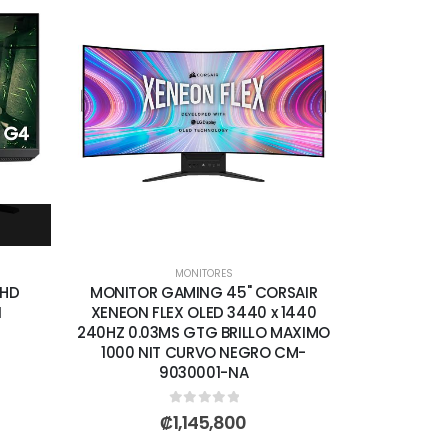
MONITORES
FHD
MONITOR GAMING 45" CORSAIR
I
XENEON FLEX OLED 3440 x 1440
240HZ 0.03MS GTG BRILLO MAXIMO
1000 NIT CURVO NEGRO CM-
9030001-NA
0
out of 5
₡
1,145,800