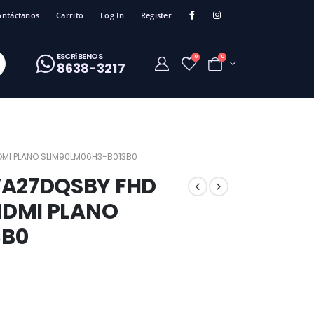
ontáctanos
Carrito
Log In
Register
ESCRíBENOS
0
0
8638-3217
HDMI PLANO SLIM90LM06H3-B013B0
VA27DQSBY FHD
 HDMI PLANO
3B0