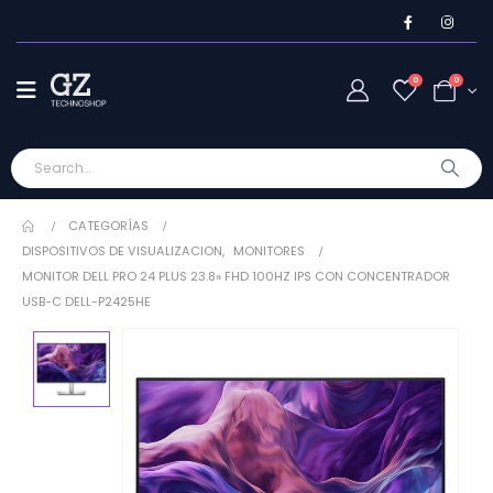
0
0
CATEGORÍAS
DISPOSITIVOS DE VISUALIZACION
,
MONITORES
MONITOR DELL PRO 24 PLUS 23.8» FHD 100HZ IPS CON CONCENTRADOR
USB-C DELL-P2425HE