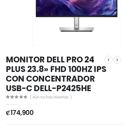
MONITOR DELL PRO 24
PLUS 23.8» FHD 100HZ IPS
CON CONCENTRADOR
USB-C DELL-P2425HE
( Aún no hay reseñas. )
0
out of 5
₡
174,900