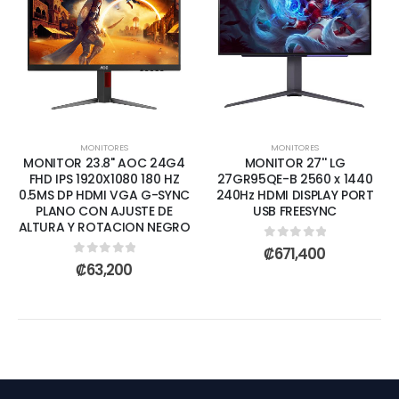
MONITORES
MONITORES
MONITOR 23.8" AOC 24G4
MONITOR 27'' LG
FHD IPS 1920X1080 180 HZ
27GR95QE-B 2560 x 1440
0.5MS DP HDMI VGA G-SYNC
240Hz HDMI DISPLAY PORT
PLANO CON AJUSTE DE
USB FREESYNC
ALTURA Y ROTACION NEGRO
0
out of 5
₡
671,400
0
out of 5
₡
63,200