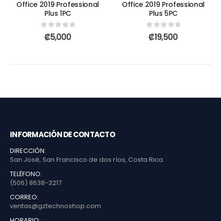
Office 2019 Professional
Office 2019 Professional
Plus 1PC
Plus 5PC
0
out of 5
0
out of 5
₡
5,000
₡
19,500
INFORMACIÓN DE CONTACTO
DIRECCIÓN:
San José, San Francisco de dos ríos, Costa Rica.
TELÉFONO:
(506) 8638-3217
CORREO:
ventas@gztechnoshop.com
HORARIO: