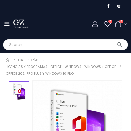
0
0
CATEGORÍAS
LICENCIAS Y PROGRAMAS
,
OFFICE
,
WINDOWS
,
WINDOWS + OFFICE
OFFICE 2021 PRO PLUS Y WINDOWS 10 PRO