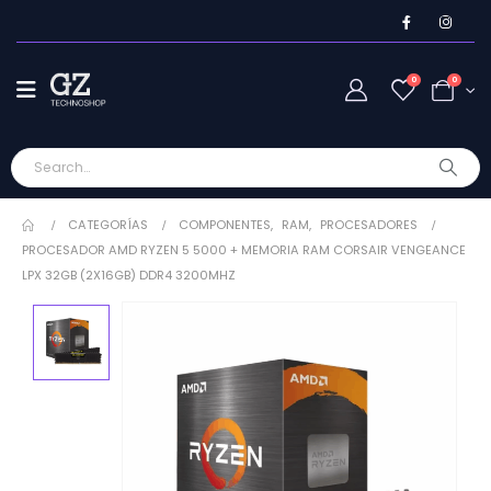
0
0
CATEGORÍAS
COMPONENTES
,
RAM
,
PROCESADORES
PROCESADOR AMD RYZEN 5 5000 + MEMORIA RAM CORSAIR VENGEANCE
LPX 32GB (2X16GB) DDR4 3200MHZ