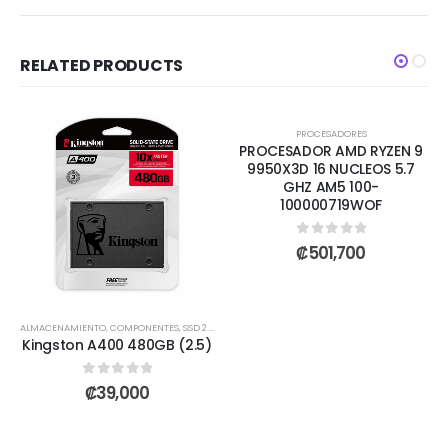
RELATED PRODUCTS
PROCESADORES
PROCESADOR AMD RYZEN 9
9950X3D 16 NUCLEOS 5.7
GHZ AM5 100-
100000719WOF
0
out of 5
₡
501,700
ALMACENAMIENTO
,
COMPONENTES
,
SSD 2.5 DISCO SÓLIDO
Kingston A400 480GB (2.5)
0
out of 5
₡
39,000