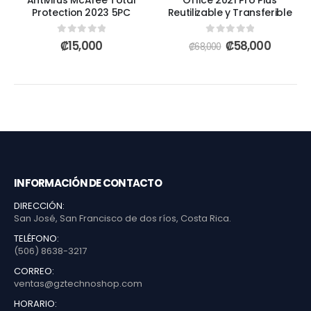
Antivirus McAfee Total
Office 2021 Pro Plus
Protection 2023 5PC
Reutilizable y Transferible
0
out of 5
0
out of 5
₡
15,000
₡
58,000
₡
68,000
INFORMACIÓN DE CONTACTO
DIRECCIÓN:
San José, San Francisco de dos ríos, Costa Rica.
TELÉFONO:
(506) 8638-3217
CORREO:
ventas@gztechnoshop.com
HORARIO: