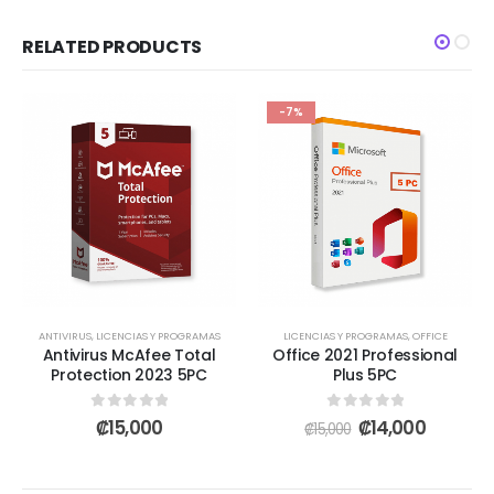
RELATED PRODUCTS
-7%
ANTIVIRUS
,
LICENCIAS Y PROGRAMAS
LICENCIAS Y PROGRAMAS
,
OFFICE
Antivirus McAfee Total
Office 2021 Professional
Protection 2023 5PC
Plus 5PC
0
out of 5
0
out of 5
₡
15,000
₡
14,000
₡
15,000