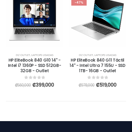
-47%
GZ OUTLET
,
LAPTOPS USADAS
GZ OUTLET
,
LAPTOPS USADAS
HP EliteBook 840 G10 14" -
HP EliteBook 840 G11 Táctil
Intel i7 1360P - SSD 512GB-
14" - Intel Ultra 7 155U - SSD
32GB - Outlet
1TB- 16GB - Outlet
0
out of 5
0
out of 5
₡
399,000
₡
519,000
₡
560,000
₡
978,000