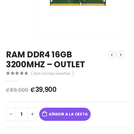
RAM DDR4 16GB
3200MHZ – OUTLET
( Aún no hay reseñas. )
0
out of 5
₡
39,900
₡
89,000
AÑADIR A LA CESTA