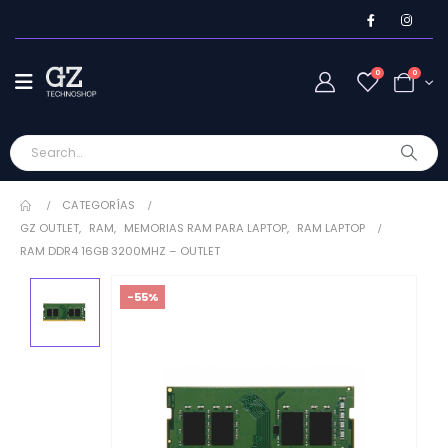
0
0
CATEGORÍAS
GZ OUTLET
,
RAM
,
MEMORIAS RAM PARA LAPTOP
,
RAM LAPTOP
RAM DDR4 16GB 3200MHZ – OUTLET
-55%