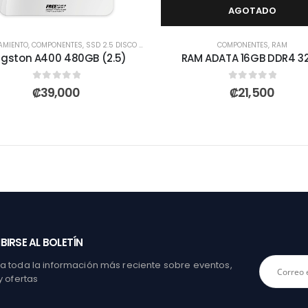
AGOTADO
AMIENTO
,
COMPONENTES
,
SSD 2.5 DISCO SÓLIDO
COMPONENTES
,
RAM
ngston A400 480GB (2.5)
RAM ADATA 16GB DDR4 3
0
out of 5
0
out of 5
₡
39,000
₡
21,500
BIRSE AL BOLETÍN
 toda la información más reciente sobre eventos,
y ofertas