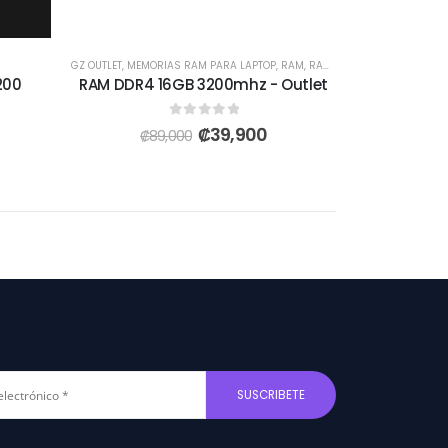
GZ OUTLET
,
MEMORIAS RAM PARA LAPTOP
,
RAM
,
RAM LAPTOP
200
RAM DDR4 16GB 3200mhz - Outlet
0
out of 5
₡
39,900
₡
89,000