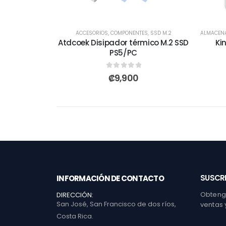
ACCESORIOS
,
COMPONENTES
,
SSD M.2
ALMACEN
Atdcoek Disipador térmico M.2 SSD
Ki
PS5/PC
0
out of 5
₡
9,900
SUSCRI
INFORMACIÓN DE CONTACTO
Obtenga
DIRECCIÓN:
San José, San Francisco de dos ríos,
ventas 
Costa Rica.