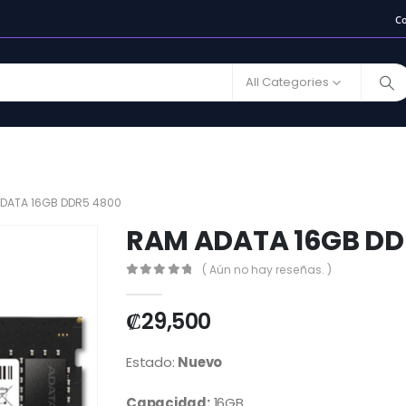
C
All Categories
DATA 16GB DDR5 4800
RAM ADATA 16GB DD
( Aún no hay reseñas. )
0
out of 5
₡
29,500
Estado:
Nuevo
Capacidad:
16GB