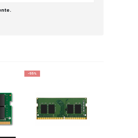
ente.
-55%