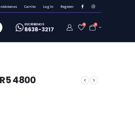
ontáctanos
Carrito
Log In
Register
ESCRíBENOS
0
0
8638-3217
R5 4800