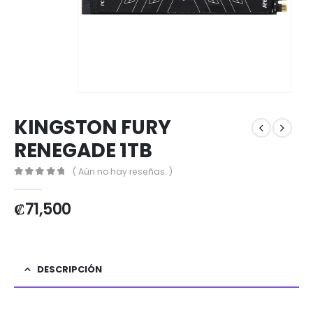
KINGSTON FURY
RENEGADE 1TB
( Aún no hay reseñas. )
0
out of 5
₡
71,500
DESCRIPCIÓN