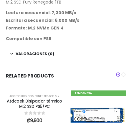
M.2 SSD Fury Renegade 1TB
Lectura secuencial: 7,300 MB/s
Escritura secuencial: 6,000 MB/s
Formato: M.2 NVMe GEN 4
Compatible con PS5
VALORACIONES (0)
RELATED PRODUCTS
TENDENCIA
ACCESORIOS
,
COMPONENTES
,
SSD M.2
Atdcoek Disipador térmico
M.2 SSD PS5/PC
0
out of 5
₡
9,900