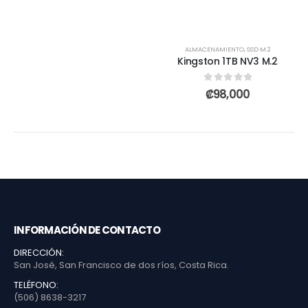
ALMACENAMIENTO
,
SSD M.2
Kingston 1TB NV3 M.2
0
out of 5
₡
98,000
INFORMACIÓN DE CONTACTO
DIRECCIÓN:
San José, San Francisco de dos ríos, Costa Rica.
TELÉFONO:
(506) 8638-3217