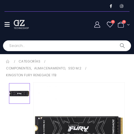
0
0
CATEGORÍAS
COMPONENTES
,
ALMACENAMIENTO
,
SSD M.2
KINGSTON FURY RENEGADE 1TB