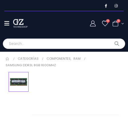
0
0
CATEGORÍAS
COMPONENTES
,
RAM
SAMSUNG DDR3L 8GB 1600MHZ