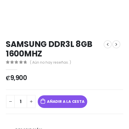
SAMSUNG DDR3L 8GB
1600MHZ
( Aún no hay reseñas. )
0
out of 5
₡
9,900
AÑADIR A LA CESTA