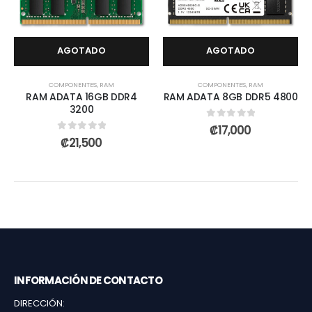
AGOTADO
AGOTADO
COMPONENTES
,
RAM
COMPONENTES
,
RAM
RAM ADATA 16GB DDR4
RAM ADATA 8GB DDR5 4800
3200
0
out of 5
₡
17,000
0
out of 5
₡
21,500
INFORMACIÓN DE CONTACTO
DIRECCIÓN: